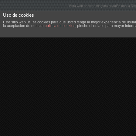
Esta web no tiene ninguna relación con la R
Uso de cookies
Este sitio web utiliza cookies para que usted tenga la mejor experiencia de us
la aceptación de nuestra
política de cookies
, pinche el enlace para mayor inform