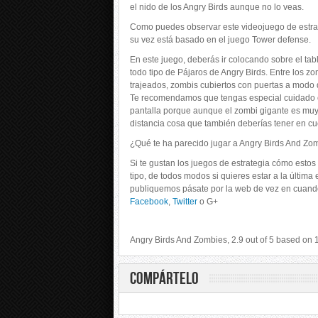
el nido de los Angry Birds aunque no lo veas.
Como puedes observar este videojuego de estra
su vez está basado en el juego Tower defense.
En este juego, deberás ir colocando sobre el ta
todo tipo de Pájaros de Angry Birds. Entre los 
trajeados, zombis cubiertos con puertas a modo 
Te recomendamos que tengas especial cuidado c
pantalla porque aunque el zombi gigante es muy
distancia cosa que también deberías tener en cue
¿Qué te ha parecido jugar a Angry Birds And Zo
Si te gustan los juegos de estrategia cómo est
tipo, de todos modos si quieres estar a la últim
publiquemos pásate por la web de vez en cuando
Facebook
,
Twitter
o G+
Angry Birds And Zombies
,
2.9
out of
5
based on
COMPÁRTELO