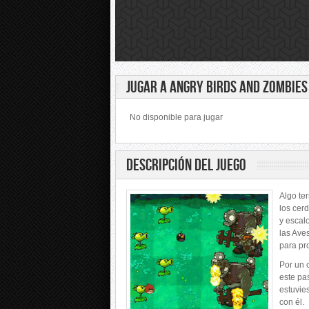
JUGAR A ANGRY BIRDS AND ZOMBIES
No disponible para jugar
DESCRIPCIÓN DEL JUEGO
Algo te
los cer
y escal
las Ave
para pr
Por un 
este pas
estuvies
con él.