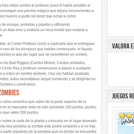
g hizo oídos sordos al profesor, pues él había acudido al
ar conseguir una pócima mágica que dejara inconscientes a
los huevos a gusto sin tener que echar a correr.
 de ensayo, probetas y pipetas y utilizando
 fatal error y elaboró un virus mortal que mutaría a
e.
ido, el Cerdo Profesor corrió a suplicarle que le entregase
VALORA E
n uno de los forcejeos que habían comenzado, el líquido
erdos lo que dio lugar que se convirtieran en zombis.
s los Bad Piggies (Cerdos Minion, Cerdos soldados,
 el Cerdo Rey y profesor comenzaron a atacar a cualquier
sí a estos en zombis también. Una vez habían acabado
mbis, estos necesitaban seguir comiendo y se dirigirían en
 Zombies
y comérselos.
 ZOMBIES
JUEGOS R
 soles amarillos que salen de la parte superior de la
ol en el marcador solar se irán sumando 100 puntos, puntos
s que valen 200 puntos.
sobre la carta de la planta y colocarla en el lugar deseado
carta muy próxima al zombie este podrá romperla y si no hay
la parte izquierda de la pantalla que es donde se encuentra