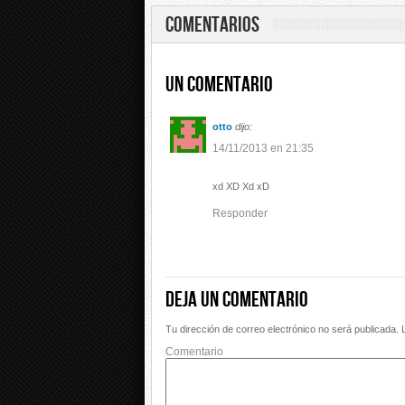
COMENTARIOS
Un comentario
otto
dijo:
14/11/2013 en 21:35
xd XD Xd xD
Responder
Deja un comentario
Tu dirección de correo electrónico no será publicada.
L
Comentario