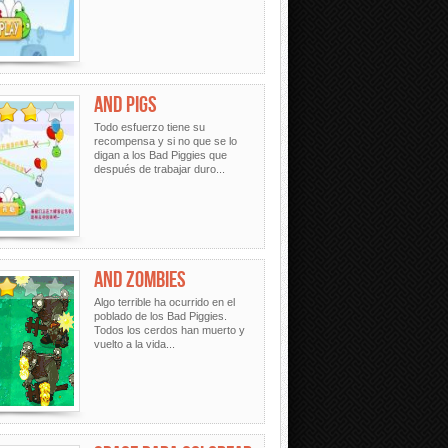
AND PIGS
Todo esfuerzo tiene su
recompensa y si no que se lo
digan a los Bad Piggies que
después de trabajar duro...
AND ZOMBIES
Algo terrible ha ocurrido en el
poblado de los Bad Piggies.
Todos los cerdos han muerto y
vuelto a la vida...