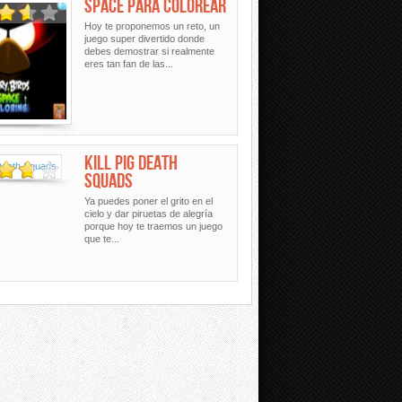
SPACE PARA COLOREAR
Hoy te proponemos un reto, un
juego super divertido donde
debes demostrar si realmente
eres tan fan de las...
KILL PIG DEATH
SQUADS
Ya puedes poner el grito en el
cielo y dar piruetas de alegría
porque hoy te traemos un juego
que te...