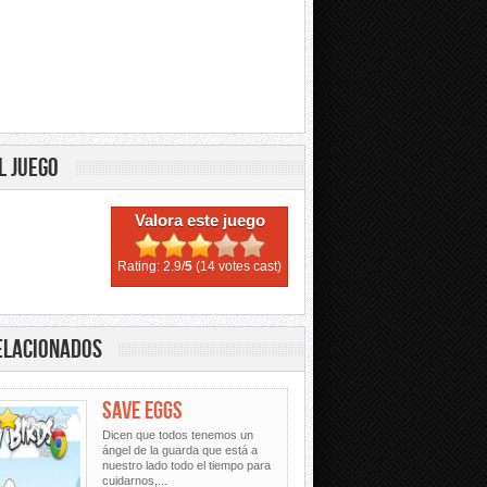
L JUEGO
Valora este juego
Rating: 2.9/
5
(14 votes cast)
ELACIONADOS
SAVE EGGS
Dicen que todos tenemos un
ángel de la guarda que está a
nuestro lado todo el tiempo para
cuidarnos,...