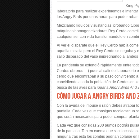
King Pi
laboratorio para realizar experimentos e intent
los Angry Birds por unas horas para poder robar 
Mezclando líquidos y sustancias, probando tubos
máquinas homogeneizadoras Rey Cerdo cometió un
cualquier ser con vida transformándolo en zombi
Al ver el disparate que el Rey Cerdo había comet
aquella mezcla pero el Rey Cerdo se negaba y e
salió disparado del vaso impregnando a ambos c
La pandemia se extendió rápidamente entre todo
Cerdos obreros …) pues al salir del laboratorio
cerdo que encontraban a su paso convirtiendo a
convirtiendo a toda la población de Cerdos en zo
busca de las aves para
jugar a Angry Birds And
CÓMO JUGAR A ANGRY BIRDS AND
Con la ayuda del mouse o ratón debes atrapar los
pantalla. Cada vez que consigas recolectar un s
que serán necesarios para poder comprar planta
Cada vez que consigas 200 puntos podrás pulsar 
de la pantalla. Ten en cuenta que si colocas la 
ninguna tras esta los zombis podrían colarse en 